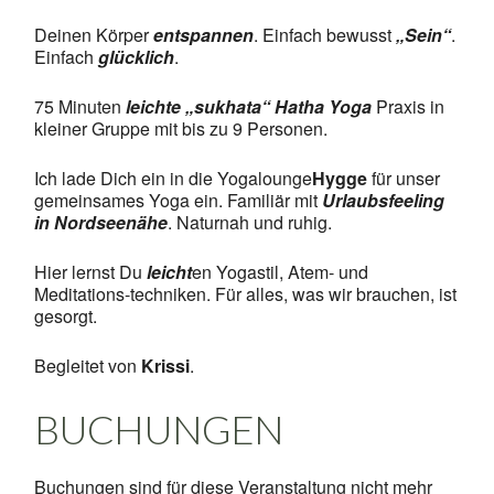
Deinen Körper
entspannen
. Einfach bewusst
„Sein“
.
Einfach
glücklich
.
75 Minuten
leichte „sukhata“ Hatha Yoga
Praxis in
kleiner Gruppe mit bis zu 9 Personen.
Ich lade Dich ein in die Yogalounge
Hygge
für unser
gemeinsames Yoga ein. Familiär mit
Urlaubsfeeling
in Nordseenähe
. Naturnah und ruhig.
Hier lernst Du
leicht
en Yogastil, Atem- und
Meditations-techniken. Für alles, was wir brauchen, ist
gesorgt.
Begleitet von
Krissi
.
BUCHUNGEN
Buchungen sind für diese Veranstaltung nicht mehr