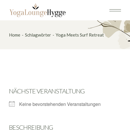
Skip
to
the
content
Home
Schlagwörter
Yoga Meets Surf Retreat
NÄCHSTE VERANSTALTUNG
Keine bevorstehenden Veranstaltungen
BESCHREIBUNG