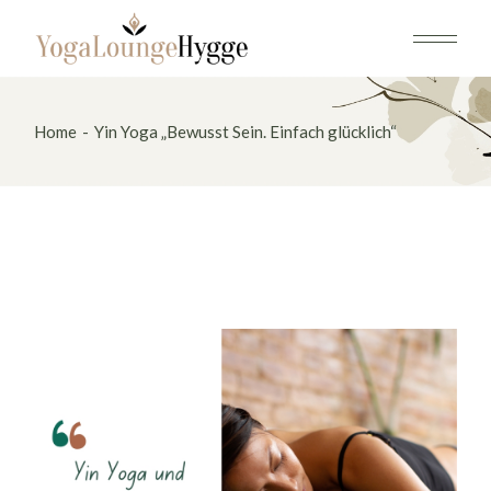
Skip
to
the
content
Home
Yin Yoga „Bewusst Sein. Einfach glücklich“