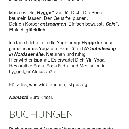
Mach es Dir
„Hygge“
. Zeit für Dich. Die Seele
baumeln lassen. Den Geist frei pusten.
Deinen Körper
entspannen
. Einfach bewusst
„Sein“
.
Einfach
glücklich
.
Ich lade Dich ein in die Yogalounge
Hygge
für unser
gemeinsames Yoga ein. Familiär mit
Urlaubsfeeling
in Nordseenähe
. Naturnah und ruhig.
Hier wird entspannt. Es erwartet Dich Yin Yoga,
Restorative Yoga, Yoga Nidra und Meditation in
hyggeliger Atmosphäre.
Für alles, was wir brauchen, ist gesorgt.
Namasté
Eure Krissi.
BUCHUNGEN
Buchungen sind für diese Veranstaltung nicht mehr