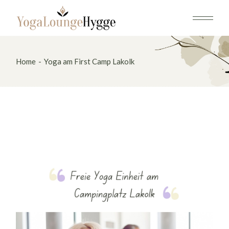
Skip
to
the
content
Home
Yoga am First Camp Lakolk