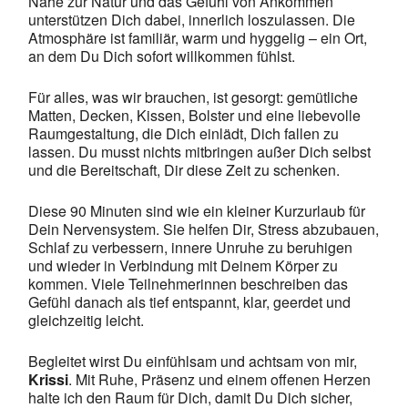
Nähe zur Natur und das Gefühl von Ankommen
unterstützen Dich dabei, innerlich loszulassen. Die
Atmosphäre ist familiär, warm und hyggelig – ein Ort,
an dem Du Dich sofort willkommen fühlst.
Für alles, was wir brauchen, ist gesorgt: gemütliche
Matten, Decken, Kissen, Bolster und eine liebevolle
Raumgestaltung, die Dich einlädt, Dich fallen zu
lassen. Du musst nichts mitbringen außer Dich selbst
und die Bereitschaft, Dir diese Zeit zu schenken.
Diese 90 Minuten sind wie ein kleiner Kurzurlaub für
Dein Nervensystem. Sie helfen Dir, Stress abzubauen,
Schlaf zu verbessern, innere Unruhe zu beruhigen
und wieder in Verbindung mit Deinem Körper zu
kommen. Viele Teilnehmerinnen beschreiben das
Gefühl danach als tief entspannt, klar, geerdet und
gleichzeitig leicht.
Begleitet wirst Du einfühlsam und achtsam von mir,
Krissi
. Mit Ruhe, Präsenz und einem offenen Herzen
halte ich den Raum für Dich, damit Du Dich sicher,