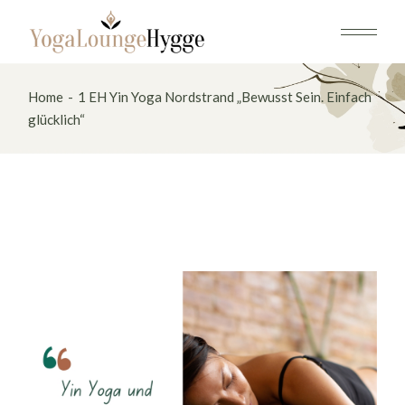
Skip
to
the
content
Home
1 EH Yin Yoga Nordstrand „Bewusst Sein. Einfach
glücklich“