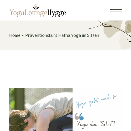
Skip
to
the
content
Home
Präventionskurs Hatha Yoga im Sitzen